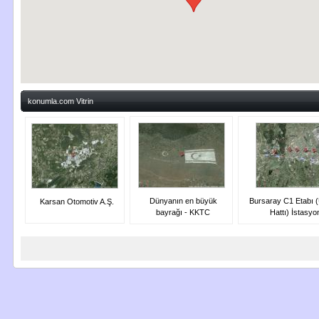
konumla.com Vitrin
Dünyanın en büyük
Bursaray C1 Etabı (
Karsan Otomotiv A.Ş.
bayrağı - KKTC
Hattı) İstasyon